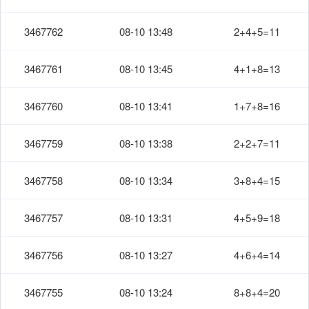
3
4
6
13
3467762
08-10 13:48
2+4+5=11
3467761
08-10 13:45
4+1+8=13
截止第
3467766
期开奖：
0:7
秒
刷新
3467760
08-10 13:41
1+7+8=16
3467759
08-10 13:38
2+2+7=11
3467758
08-10 13:34
3+8+4=15
3467757
08-10 13:31
4+5+9=18
3467756
08-10 13:27
4+6+4=14
3467755
08-10 13:24
8+8+4=20