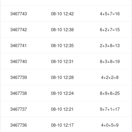
+
+
=
6
0
8
14
3467743
08-10 12:42
4+5+7=16
3467742
08-10 12:38
6+2+7=15
3467741
08-10 12:35
2+3+8=13
截止第
3467747
期开奖：
0:24
秒
刷新
3467740
08-10 12:31
8+3+8=19
3467739
08-10 12:28
4+2+2=8
3467738
08-10 12:24
8+9+8=25
3467737
08-10 12:21
9+7+1=17
3467736
08-10 12:17
4+0+5=9