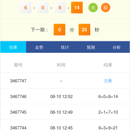
6
+
0
+
8
=
14
大
双
下一期：
0
分
24
秒
结果
走势
统计
预测
分析
期号
时间
结果
3467747
--
注册
3467746
08-10 12:52
6+0+8=14
第
3467746
开奖结果
3467745
08-10 12:49
2+1+7=10
3467744
08-10 12:45
9+3+9=21