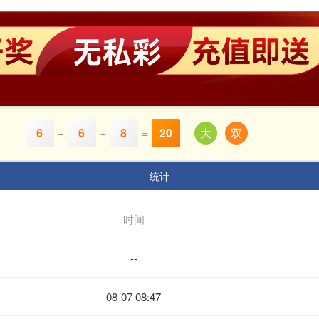
第
3466470
开奖结果
6
+
6
+
8
=
20
大
双
统计
时间
+
+
=
6
6
8
20
--
08-07 08:47