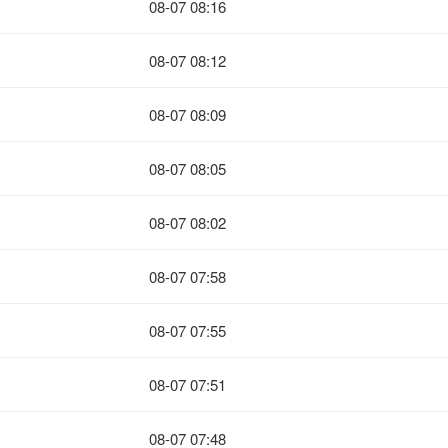
08-07 08:16
08-07 08:12
08-07 08:09
08-07 08:05
08-07 08:02
08-07 07:58
08-07 07:55
08-07 07:51
08-07 07:48