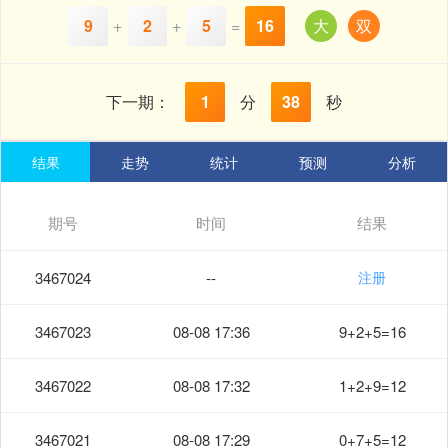
9
+
2
+
5
=
16
大
双
下一期：
1
分
38
秒
结果
走势
统计
预测
分析
期号
时间
结果
3467024
--
注册
3467023
08-08 17:36
9+2+5=16
第
3467023
开奖结果
3467022
08-08 17:32
1+2+9=12
3467021
08-08 17:29
0+7+5=12