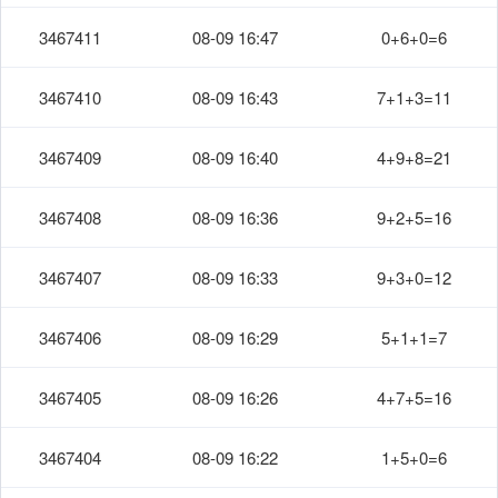
3467411
08-09 16:47
0+6+0=6
截止第
3467417
期开奖：
2:38
秒
刷新
3467410
08-09 16:43
7+1+3=11
3467409
08-09 16:40
4+9+8=21
3467408
08-09 16:36
9+2+5=16
3467407
08-09 16:33
9+3+0=12
3467406
08-09 16:29
5+1+1=7
3467405
08-09 16:26
4+7+5=16
3467404
08-09 16:22
1+5+0=6