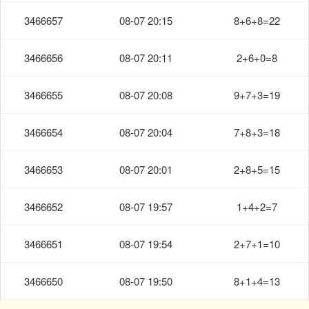
3466657
08-07 20:15
8+6+8=22
3466656
08-07 20:11
2+6+0=8
3466655
08-07 20:08
9+7+3=19
3466654
08-07 20:04
7+8+3=18
3466653
08-07 20:01
2+8+5=15
3466652
08-07 19:57
1+4+2=7
3466651
08-07 19:54
2+7+1=10
3466650
08-07 19:50
8+1+4=13
background