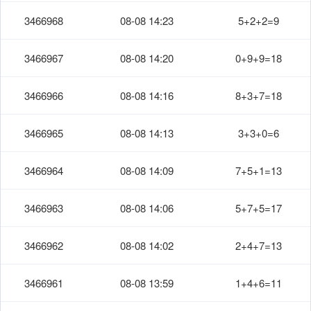
3466968
08-08 14:23
5+2+2=9
3466967
08-08 14:20
0+9+9=18
3466966
08-08 14:16
8+3+7=18
3466965
08-08 14:13
3+3+0=6
3466964
08-08 14:09
7+5+1=13
3466963
08-08 14:06
5+7+5=17
3466962
08-08 14:02
2+4+7=13
3466961
08-08 13:59
1+4+6=11