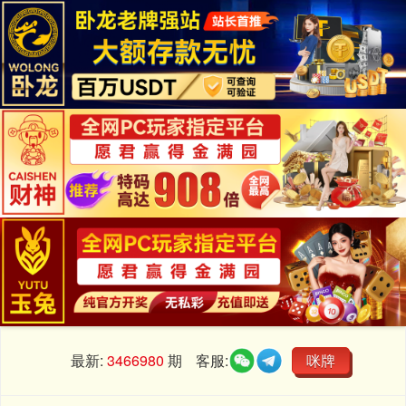
最新:
3466980
期
客服:
咪牌