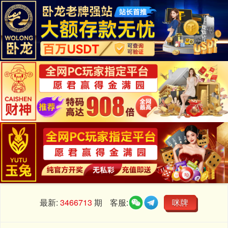
最新:
3466713
期
客服:
咪牌