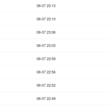
08-07 23:13
截止第
3466710
期开奖：
0:1
秒
刷新
08-07 23:10
08-07 23:06
08-07 23:03
08-07 22:59
08-07 22:56
08-07 22:52
08-07 22:49