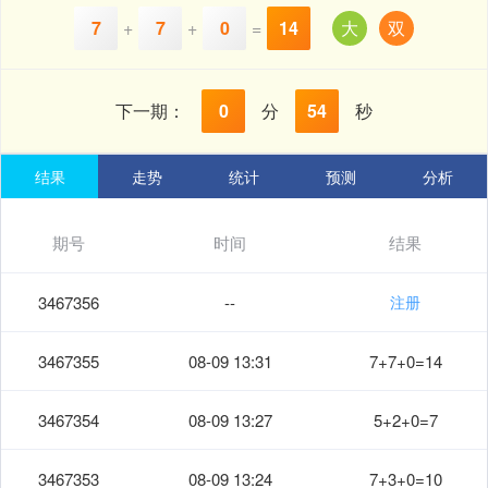
7
+
7
+
0
=
14
大
双
下一期：
0
分
54
秒
结果
走势
统计
预测
分析
期号
时间
结果
3467356
--
注册
3467355
08-09 13:31
7+7+0=14
第
3467355
开奖结果
3467354
08-09 13:27
5+2+0=7
3467353
08-09 13:24
7+3+0=10