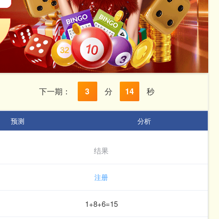
下一期：
3
分
13
秒
预测
分析
结果
注册
1+8+6=15