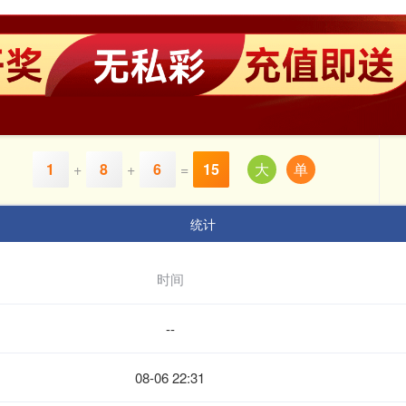
第
3466294
开奖结果
1
+
8
+
6
=
15
大
单
统计
时间
+
+
=
1
8
6
15
--
08-06 22:31