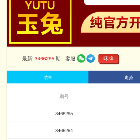
最新:
3466295
期
客服:
咪牌
结果
走势
期号
3466295
3466294