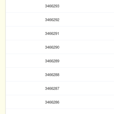
3466293
3466292
3466291
3466290
3466289
3466288
3466287
3466286