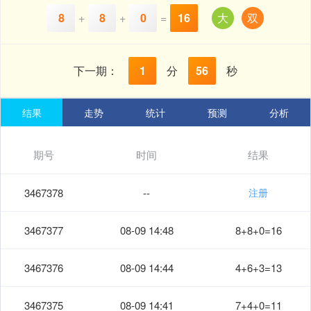
8
+
8
+
0
=
16
大
双
下一期：
1
分
55
秒
结果
走势
统计
预测
分析
期号
时间
结果
第
3467377
开奖结果
3467378
--
注册
3467377
08-09 14:48
8+8+0=16
3467376
08-09 14:44
4+6+3=13
+
+
=
3467375
08-09 14:41
7+4+0=11