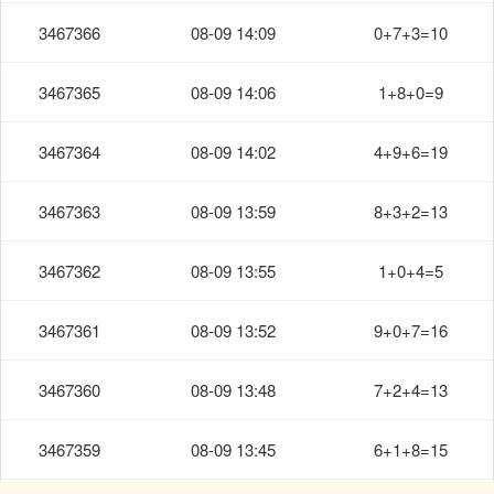
3467366
08-09 14:09
0+7+3=10
3467365
08-09 14:06
1+8+0=9
3467364
08-09 14:02
4+9+6=19
3467363
08-09 13:59
8+3+2=13
3467362
08-09 13:55
1+0+4=5
3467361
08-09 13:52
9+0+7=16
3467360
08-09 13:48
7+2+4=13
3467359
08-09 13:45
6+1+8=15
background