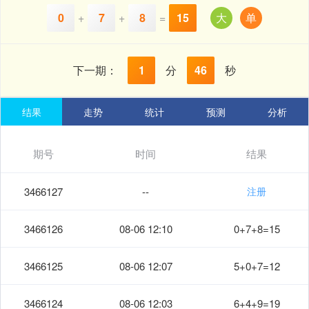
0
+
7
+
8
=
15
大
单
下一期：
1
分
46
秒
第
3466126
开奖结果
结果
走势
统计
预测
分析
期号
时间
结果
3466127
--
注册
+
+
=
0
7
8
15
3466126
08-06 12:10
0+7+8=15
3466125
08-06 12:07
5+0+7=12
3466124
08-06 12:03
6+4+9=19