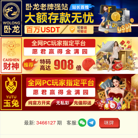
最新:
3466127
期
客服:
咪牌