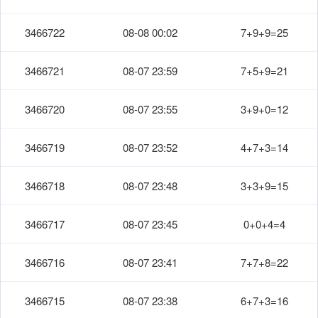
+
+
=
3
5
9
17
3466722
08-08 00:02
7+9+9=25
3466721
08-07 23:59
7+5+9=21
3466720
08-07 23:55
3+9+0=12
截止第
3466726
期开奖：
2:26
秒
刷新
3466719
08-07 23:52
4+7+3=14
3466718
08-07 23:48
3+3+9=15
3466717
08-07 23:45
0+0+4=4
3466716
08-07 23:41
7+7+8=22
3466715
08-07 23:38
6+7+3=16