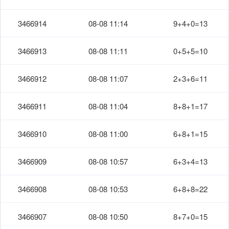
+
+
=
6
4
1
11
3466914
08-08 11:14
9+4+0=13
3466913
08-08 11:11
0+5+5=10
3466912
08-08 11:07
2+3+6=11
截止第
3466918
期开奖：
2:9
秒
刷新
3466911
08-08 11:04
8+8+1=17
3466910
08-08 11:00
6+8+1=15
3466909
08-08 10:57
6+3+4=13
3466908
08-08 10:53
6+8+8=22
3466907
08-08 10:50
8+7+0=15